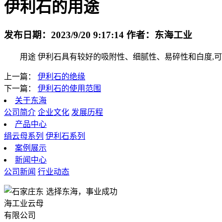
伊利石的用途
发布日期：
2023/9/20 9:17:14
作者：
东海工业
用途 伊利石具有较好的吸附性、细腻性、易碎性和白度,可
上一篇：
伊利石的绝缘
下一篇：
伊利石的使用范围
关于东海
公司简介
企业文化
发展历程
产品中心
绢云母系列
伊利石系列
案例展示
新闻中心
公司新闻
行业动态
选择东海，事业成功