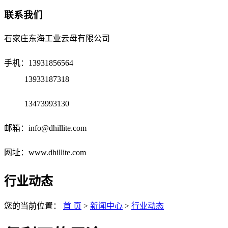
联系我们
石家庄东海工业云母有限公司
手机：13931856564
13933187318
13473993130
邮箱：info@dhillite.com
网址：www.dhillite.com
行业动态
您的当前位置：
首 页
>
新闻中心
>
行业动态