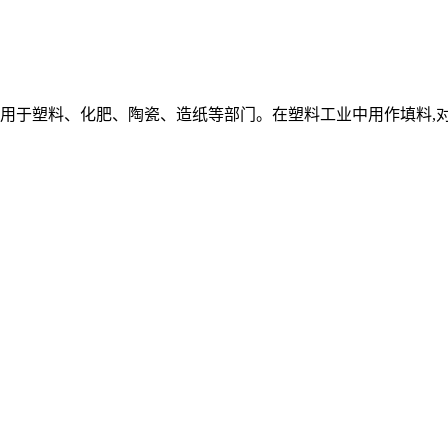
用于塑料、化肥、陶瓷、造纸等部门。在塑料工业中用作填料,