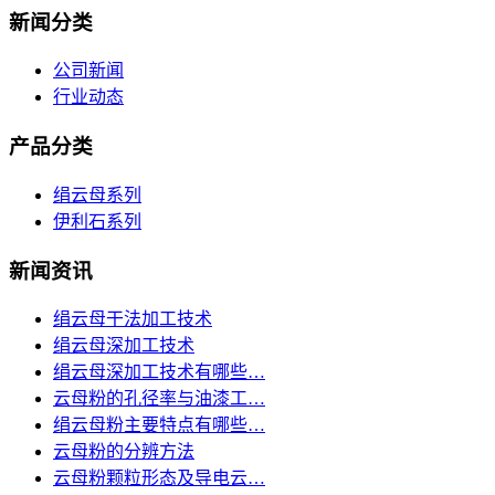
新闻分类
公司新闻
行业动态
产品分类
绢云母系列
伊利石系列
新闻资讯
绢云母干法加工技术
绢云母深加工技术
绢云母深加工技术有哪些…
云母粉的孔径率与油漆工…
绢云母粉主要特点有哪些…
云母粉的分辨方法
云母粉颗粒形态及导电云…