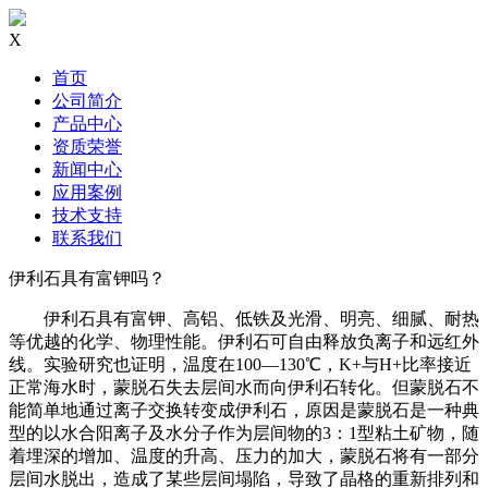
X
首页
公司简介
产品中心
资质荣誉
新闻中心
应用案例
技术支持
联系我们
伊利石具有富钾吗？
伊利石具有富钾、高铝、低铁及光滑、明亮、细腻、耐热
等优越的化学、物理性能。伊利石可自由释放负离子和远红外
线。实验研究也证明，温度在100—130℃，K+与H+比率接近
正常海水时，蒙脱石失去层间水而向伊利石转化。但蒙脱石不
能简单地通过离子交换转变成伊利石，原因是蒙脱石是一种典
型的以水合阳离子及水分子作为层间物的3：1型粘土矿物，随
着埋深的增加、温度的升高、压力的加大，蒙脱石将有一部分
层间水脱出，造成了某些层间塌陷，导致了晶格的重新排列和